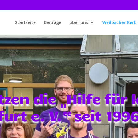
Startseite
Beiträge
über uns
Weilbacher Kerb
tzen die
„
Hilfe für
urt e. V.“ seit 199