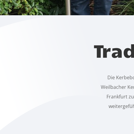
Tra
Die Kerbeb
Weilbacher Ker
Frankfurt z
weitergefüh