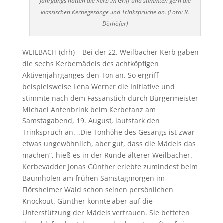
Jahrgangs hatten die Kerb im Griff und stimmten gern die
klassischen Kerbegesänge und Trinksprüche an. (Foto: R.
Dörhöfer)
WEILBACH (drh) – Bei der 22. Weilbacher Kerb gaben
die sechs Kerbemädels des achtköpfigen
Aktivenjahrganges den Ton an. So ergriff
beispielsweise Lena Werner die Initiative und
stimmte nach dem Fassanstich durch Bürgermeister
Michael Antenbrink beim Kerbetanz am
Samstagabend, 19. August, lautstark den
Trinkspruch an. „Die Tonhöhe des Gesangs ist zwar
etwas ungewöhnlich, aber gut, dass die Mädels das
machen“, hieß es in der Runde älterer Weilbacher.
Kerbevadder Jonas Günther erlebte zumindest beim
Baumholen am frühen Samstagmorgen im
Flörsheimer Wald schon seinen persönlichen
Knockout. Günther konnte aber auf die
Unterstützung der Mädels vertrauen. Sie betteten