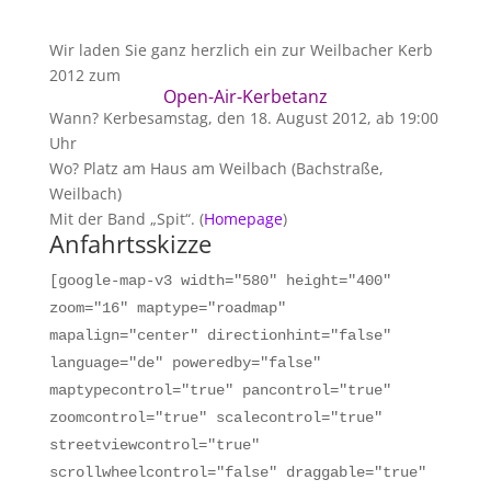
Wir laden Sie ganz herzlich ein zur Weilbacher Kerb
2012 zum
Open-Air-Kerbetanz
Wann? Kerbesamstag, den 18. August 2012, ab 19:00
Uhr
Wo? Platz am Haus am Weilbach (Bachstraße,
Weilbach)
Mit der Band „Spit“. (
Homepage
)
Anfahrtsskizze
[google-map-v3 width="580" height="400"
zoom="16" maptype="roadmap"
mapalign="center" directionhint="false"
language="de" poweredby="false"
maptypecontrol="true" pancontrol="true"
zoomcontrol="true" scalecontrol="true"
streetviewcontrol="true"
scrollwheelcontrol="false" draggable="true"