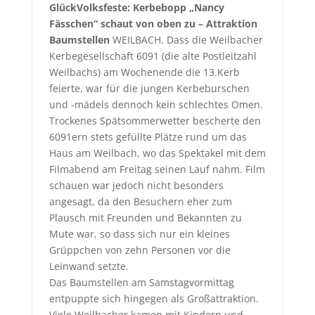
Glück
Volksfeste: Kerbebopp „Nancy
Fässchen“ schaut von oben zu – Attraktion
Baumstellen
WEILBACH. Dass die Weilbacher
Kerbegesellschaft 6091 (die alte Postleitzahl
Weilbachs) am Wochenende die 13.Kerb
feierte, war für die jungen Kerbeburschen
und -mädels dennoch kein schlechtes Omen.
Trockenes Spätsommerwetter bescherte den
6091ern stets gefüllte Plätze rund um das
Haus am Weilbach, wo das Spektakel mit dem
Filmabend am Freitag seinen Lauf nahm. Film
schauen war jedoch nicht besonders
angesagt, da den Besuchern eher zum
Plausch mit Freunden und Bekannten zu
Mute war, so dass sich nur ein kleines
Grüppchen von zehn Personen vor die
Leinwand setzte.
Das Baumstellen am Samstagvormittag
entpuppte sich hingegen als Großattraktion.
Viele Weilbacher kamen mit Kindern und