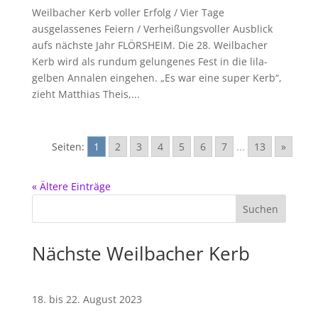
Weilbacher Kerb voller Erfolg / Vier Tage
ausgelassenes Feiern / Verheißungsvoller Ausblick
aufs nächste Jahr FLÖRSHEIM. Die 28. Weilbacher
Kerb wird als rundum gelungenes Fest in die lila-
gelben Annalen eingehen. „Es war eine super Kerb“,
zieht Matthias Theis,...
Seiten:
1
2
3
4
5
6
7
...
13
»
« Ältere Einträge
Nächste Weilbacher Kerb
18. bis 22. August 2023