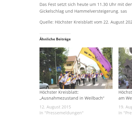
Das Fest setzt sich heute um 11.30 Uhr mit 
Gickelschlag und Hammelversteigerung. sas
Quelle: Höchster Kreisblatt vom 22. August 20
Ähnliche Beiträge
Höchster Kreisblatt:
Höchst
„Ausnahmezustand in Weilbach“
am We
12. August 2015
19. Au
In "Pressemeldungen"
In "Pr