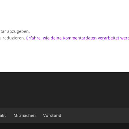
tar abzugeben.
u reduzieren.
Erfahre, wie deine Kommentardaten verarbeitet wer
akt
Mitmachen
Vorstand