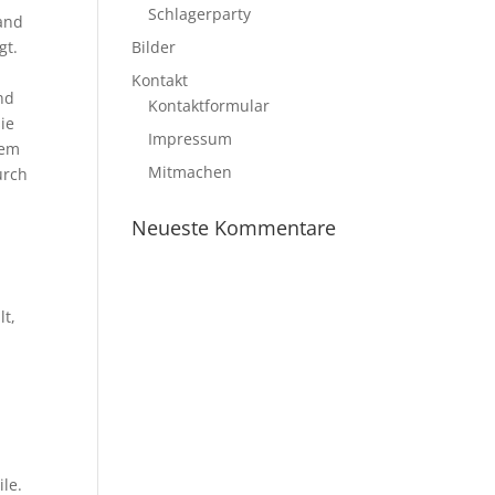
Schlagerparty
and
gt.
Bilder
Kontakt
nd
Kontaktformular
sie
Impressum
dem
Mitmachen
urch
Neueste Kommentare
lt,
le.