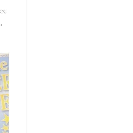
ere
an