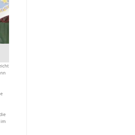
eicht
enn
ne
die
 im