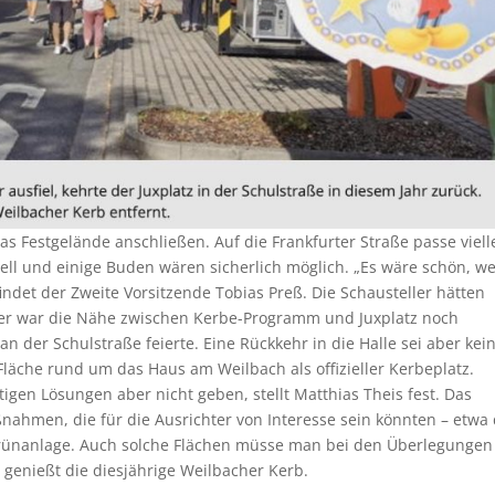
as Festgelände anschließen. Auf die Frankfurter Straße passe viell
sell und einige Buden wären sicherlich möglich. „Es wäre schön, w
ndet der Zweite Vorsitzende Tobias Preß. Die Schausteller hätten
er war die Nähe zwischen Kerbe-Programm und Juxplatz noch
an der Schulstraße feierte. Eine Rückkehr in die Halle sei aber kei
 Fläche rund um das Haus am Weilbach als offizieller Kerbeplatz.
igen Lösungen aber nicht geben, stellt Matthias Theis fest. Das
nahmen, die für die Ausrichter von Interesse sein könnten – etwa 
Grünanlage. Auch solche Flächen müsse man bei den Überlegungen
ät genießt die diesjährige Weilbacher Kerb.