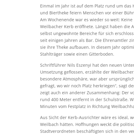
Einmal im Jahr ist auf dem Platz rund um da
und Biertheke feiern Menschen vor einer Bühn
Am Wochenende war es wieder so weit: Keine E
Weilbacher Kerb eröffnete. Längst haben die 
selbst ungewohnte Bereiche für sich erschlosse
seit einigen Jahren als Bar. Die Ehrenamtler
sie ihre Theke aufbauen. In diesem Jahr optim
Stahlträger sowie einen Gitterboden.
Schriftführer Nils Eszenyi hat den neuen Unte
Umsetzung geflossen, erzählte der Weilbacher,
besondere Atmosphäre, war aber ursprünglic
gefragt, wo wir noch Platz herkriegen“, sagt d
zeigt auch ein anderer Zusammenhang: Der von 
rund 400 Meter entfernt in der Schulstraße. 
Minuten vom Festplatz in Richtung Weilbachha
Aus Sicht der Kerb-Ausrichter wäre es ideal,
Weilbach hätten. Hoffnungen weckt die politi
Stadtverordneten beschäftigten sich in den v