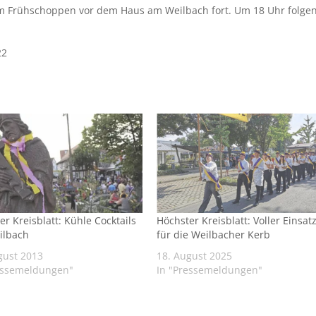
dem Frühschoppen vor dem Haus am Weilbach fort. Um 18 Uhr folge
22
er Kreisblatt: Kühle Cocktails
Höchster Kreisblatt: Voller Einsat
ilbach
für die Weilbacher Kerb
gust 2013
18. August 2025
essemeldungen"
In "Pressemeldungen"