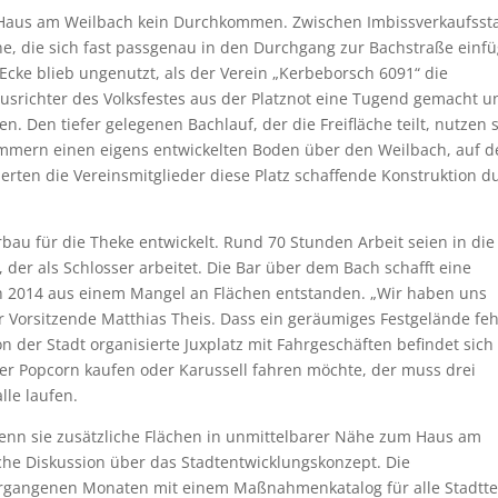
s Haus am Weilbach kein Durchkommen. Zwischen Imbissverkaufsst
e, die sich fast passgenau in den Durchgang zur Bachstraße einfü
cke blieb ungenutzt, als der Verein „Kerbeborsch 6091“ die
Ausrichter des Volksfestes aus der Platznot eine Tugend gemacht u
n. Den tiefer gelegenen Bachlauf, der die Freifläche teilt, nutzen 
 zimmern einen eigens entwickelten Boden über den Weilbach, auf 
ierten die Vereinsmitglieder diese Platz schaffende Konstruktion d
rbau für die Theke entwickelt. Rund 70 Stunden Arbeit seien in die
 der als Schlosser arbeitet. Die Bar über dem Bach schafft eine
h 2014 aus einem Mangel an Flächen entstanden. „Wir haben uns
er Vorsitzende Matthias Theis. Dass ein geräumiges Festgelände feh
der Stadt organisierte Juxplatz mit Fahrgeschäften befindet sich
Wer Popcorn kaufen oder Karussell fahren möchte, der muss drei
lle laufen.
 wenn sie zusätzliche Flächen in unmittelbarer Nähe zum Haus am
sche Diskussion über das Stadtentwicklungskonzept. Die
ergangenen Monaten mit einem Maßnahmenkatalog für alle Stadttei