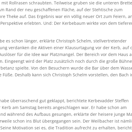
n mit Rollrasen schraubten. Teilweise gruben sie die unteren Brett
m Rand der neu geschaffenen Fläche, auf der Stehtische zum
re Theke auf. Das Ergebnis war ein völlig neuer Ort zum Feiern, a
Perspektive erlebten. Und: Der Kerbebaum wirkte von dem tiefere
be es schon länger, erklärte Christoph Schelm, stellvertretender
ung verdanken die Aktiven einer Klausurtagung vor der Kerb, auf 
 Auslöser für die Idee war Platzmangel. Der Bereich vor dem Haus 
elm. Eingeengt wird der Platz zusätzlich noch durch die große Bühne
rbetanz spielte. Von den Besuchern wurde die Bar über dem Wass
 Füße. Deshalb kann sich Christoph Schelm vorstellen, den Bach i
habe überraschend gut geklappt, berichtete Kerbevadder Steffen
er Kerb am Samstag bereits angeschlagen war. Er habe schon am
und während des Aufbaus gesungen, erklärte der heisere junge M
rweile schon ins Blut übergegangen sein. Der Weilbacher ist näml
Seine Motivation sei es, die Tradition aufrecht zu erhalten, bericht