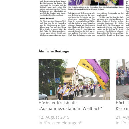
Ähnliche Beiträge
Höchster Kreisblatt:
Höchst
„Ausnahmezustand in Weilbach“
Kerb i
12. August 2015
21. Au
In "Pressemeldungen"
In "Pr