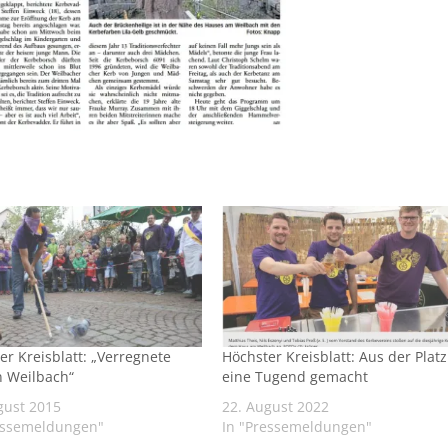
er Kreisblatt: „Verregnete
Höchster Kreisblatt: Aus der Plat
n Weilbach“
eine Tugend gemacht
gust 2015
22. August 2022
essemeldungen"
In "Pressemeldungen"