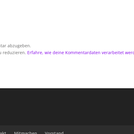
tar abzugeben.
u reduzieren.
Erfahre, wie deine Kommentardaten verarbeitet wer
akt
Mitmachen
Vorstand