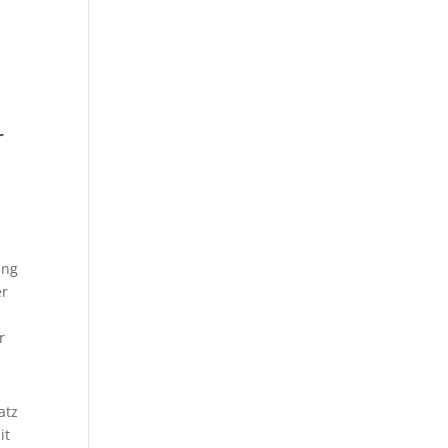
r
ung
er
r
atz
it