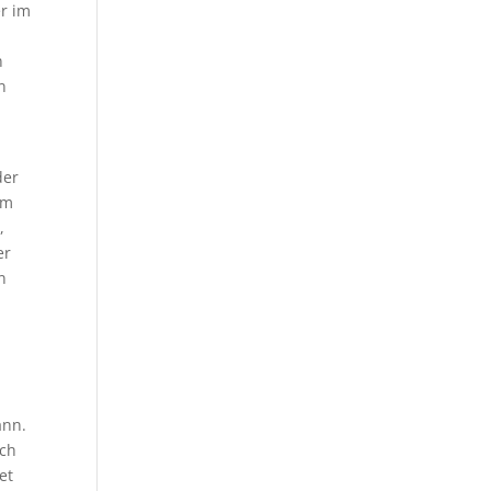
er im
n
n
der
am
,
er
n
ann.
ich
et