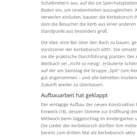
Schalbrettern aus, auf die sie Sperrholzplatte
Boden ein, um Unebenheiten auszugleichen. A
Verweilen einluden, bauten die Kerbeborsch ih
dem die Besucher die Kerb aus einer anderen 
Standpunkt aus besonders groß.
Die Idee, eine Bar über den Bach zu bauen, ge
Vorsitzener der Kerbeborsch 6091. Die Umsetz
sie die praktische Durchführung planten. Der
Weilbach sei „nicht so riesig“, erläuterte Sch
auf der am Samstag die Gruppe „Spit“ zum Ke
gut angenommen – und alle behielten trockene
Zukunft wieder zu überbauen.
Aufbauarbeit hat geklappt
Der eintägige Aufbau der neuen Konstruktion 
Einweck (18), dessen Stimme zur Eröffnung d
Mittwoch beim Giggelschlag im Kindergarten 
Die Lieder der Kerbeborsch dürften ihm mittle
bereits zum dritten Mal als Kerbeborsch aktiv. 