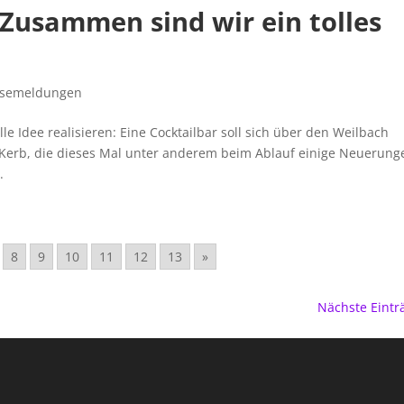
„Zusammen sind wir ein tolles
ssemeldungen
e Idee realisieren: Eine Cocktailbar soll sich über den Weilbach
 Kerb, die dieses Mal unter anderem beim Ablauf einige Neuerung
.
8
9
10
11
12
13
»
Nächste Eintr