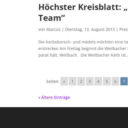
Höchster Kreisblatt: 
Team“
von
Marcus
|
Dienstag, 13. August 2013
|
Pre
Die Kerbeborsch- und mädels möchten eine toll
erstrecken Am Freitag beginnt die Weilbacher
parat hält. Weilbach. Die Weilbacher Kerb ist..
Seiten:
«
1
2
3
4
5
6
7
« Ältere Einträge